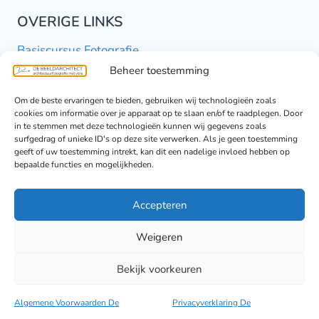
OVERIGE LINKS
Basiscursus Fotografie
Beheer toestemming
Minishoots portretten
Persoonlijk werk
Om de beste ervaringen te bieden, gebruiken wij technologieën zoals
cookies om informatie over je apparaat op te slaan en/of te raadplegen. Door
in te stemmen met deze technologieën kunnen wij gegevens zoals
BERICHTEN
surfgedrag of unieke ID's op deze site verwerken. Als je geen toestemming
geeft of uw toestemming intrekt, kan dit een nadelige invloed hebben op
bepaalde functies en mogelijkheden.
Blog
Accepteren
© 2008 - 2026 De Beeldarchitect - Alle rechten
Weigeren
voorbehouden
Bekijk voorkeuren
Algemene Voorwaarden
&
Privacyverklaring
Algemene Voorwaarden De
Privacyverklaring De