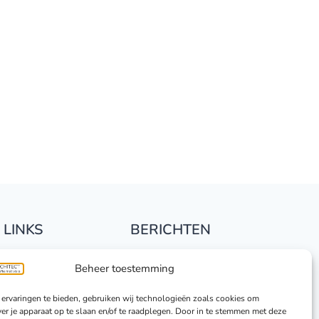
 LINKS
BERICHTEN
us Fotografie
Blog
Beheer toestemming
s portretten
ervaringen te bieden, gebruiken wij technologieën zoals cookies om
ver je apparaat op te slaan en/of te raadplegen. Door in te stemmen met deze
jk werk