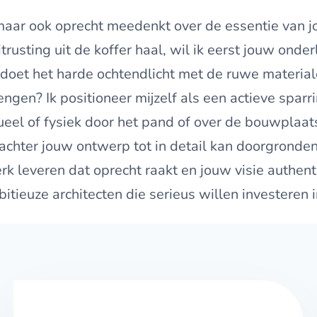
t, maar ook oprecht meedenkt over de essentie van
uitrusting uit de koffer haal, wil ik eerst jouw on
t doet het harde ochtendlicht met de ruwe materi
brengen? Ik positioneer mijzelf als een actieve spa
eel of fysiek door het pand of over de bouwplaat
l achter jouw ontwerp tot in detail kan doorgronde
k leveren dat oprecht raakt en jouw visie authent
itieuze architecten die serieus willen investeren i